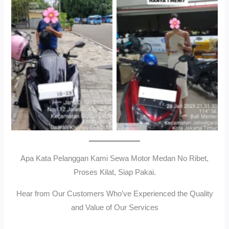
Cityplaza Jatinegara
Gedung Parkir P6ASewa
Antar Jemput Kendaraan
Motor Medan Sunggal No
Ribet, Proses Kilat, Siap
Pakai.
Apa Kata Pelanggan Kami Sewa Motor Medan No Ribet,
Proses Kilat, Siap Pakai.
Hear from Our Customers Who’ve Experienced the Quality
and Value of Our Services