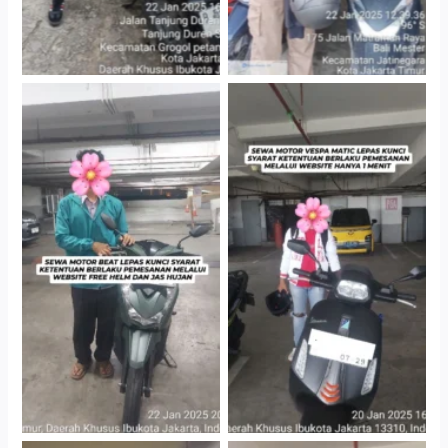
Cityplaza Jatinegara
Cityplaza Jatinegara
Gedung Parkir P6A
Gedung Parkir P6A