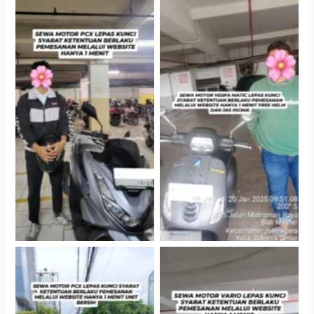
Hotel Kartika Chandra,
Cityplaza Jatinegara
Jakarta Selatan
Gedung Parkir P6A