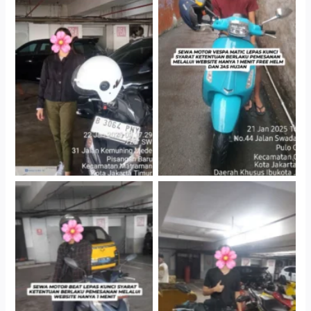
Cityplaza Jatinegara
Antar Jemput Kendaraan
Gedung Parkir P6A
Cityplaza Jatinegara
Cityplaza Jatinegara