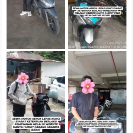
Gedung Parkir P6A
Gedung Parkir P6A
Cityplaza Jatinegara
Cabang Jakarta Barat
Gedung Parkir P6A