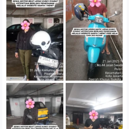
Cityplaza Jatinegara
Antar Jemput Kendaraan
Gedung Parkir P6A