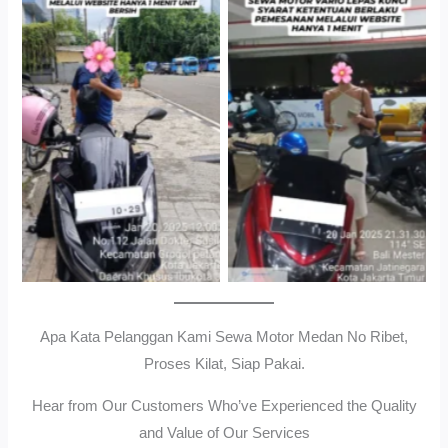
Cityplaza Jatinegara
Gedung Parkir P6ASewa
Antar Jemput Kendaraan
Motor Medan Sunggal No
Ribet, Proses Kilat, Siap
Pakai.
Apa Kata Pelanggan Kami Sewa Motor Medan No Ribet,
Proses Kilat, Siap Pakai.
Hear from Our Customers Who’ve Experienced the Quality
and Value of Our Services