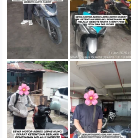
Cityplaza Jatinegara
Cityplaza Jatinegara
Gedung Parkir P6A
Gedung Parkir P6A
Cityplaza Jatinegara
Cabang Jakarta Barat
Gedung Parkir P6A