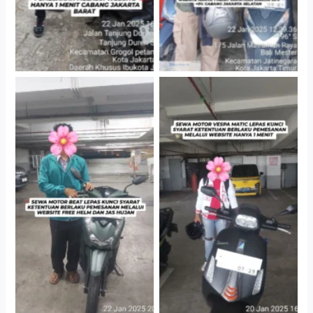
Cityplaza Jatinegara
Cityplaza Jatinegara
Gedung Parkir P6A
Gedung Parkir P6A