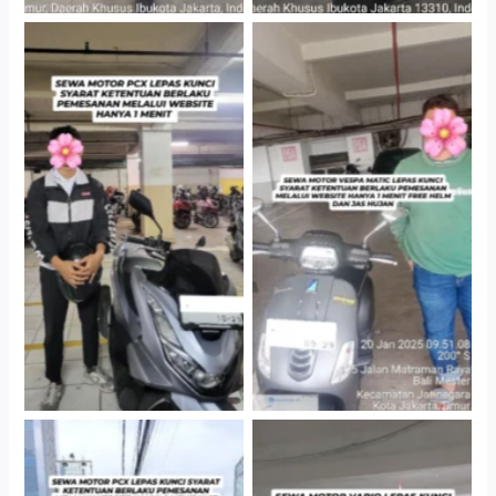
Hotel Kartika Chandra,
Cityplaza Jatinegara
Jakarta Selatan
Gedung Parkir P6A