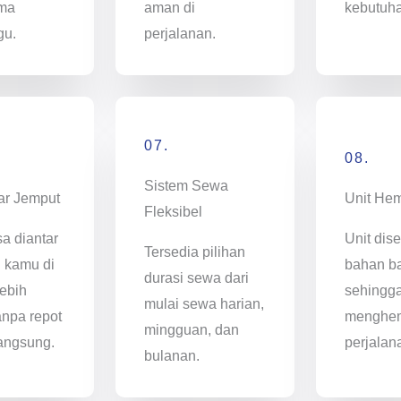
ama
aman di
kebutuh
gu.
perjalanan.
07.
08.
Sistem Sewa
ar Jemput
Unit He
Fleksibel
sa diantar
Unit dise
Tersedia pilihan
i kamu di
bahan ba
durasi sewa dari
ebih
sehingg
mulai sewa harian,
anpa repot
menghem
mingguan, dan
angsung.
perjalan
bulanan.