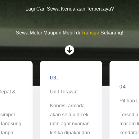
Lagi Cari Sewa Kendaraan Terpercaya?
Sewa Motor Maupun Mobil di
Transgo
Sekarang!
03.
04.
Cepat &
Unit Terawat
Pilihan 
Kondisi armada
 simpel
akan selalu dicek
Tersedia
 langsung
rutin agar nyaman
macam t
 tanpa
ketika dipakai dan
kendara