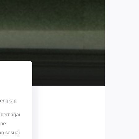
Lengkap
 berbagai
ipe
an sesuai