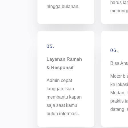
harus l
hingga bulanan.
menung
05.
06.
Layanan Ramah
Bisa Ant
& Responsif
Motor bi
Admin cepat
ke lokas
tanggap, siap
Medan, l
membantu kapan
praktis t
saja saat kamu
datang l
butuh informasi.