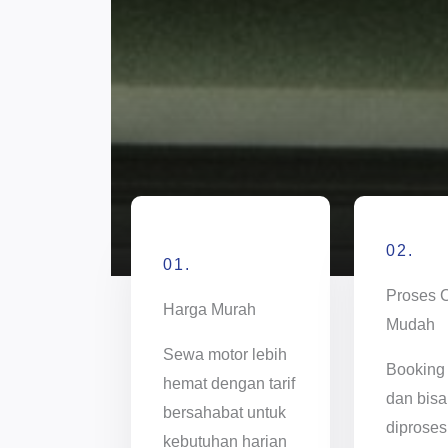
02.
01.
Proses 
Harga Murah
Mudah
Sewa motor lebih
Booking
hemat dengan tarif
dan bisa
bersahabat untuk
diproses
kebutuhan harian