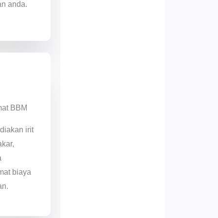
an anda.
mat BBM
diakan irit
kar,
a
at biaya
an.