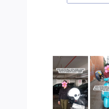
Cityplaza
Jatinegara
Antar 
Gedung Parkir
Kenda
P6A