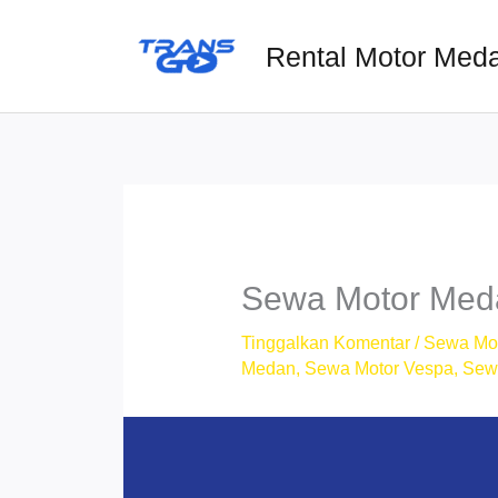
Lewati
ke
Rental Motor Med
konten
Sewa Motor Meda
Tinggalkan Komentar
/
Sewa Mo
Medan
,
Sewa Motor Vespa
,
Sew