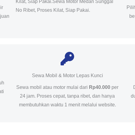
Kilat, Siap Pakai.Sewa Motor Medan Sunggal
ir
Pil
No Ribet, Proses Kilat, Siap Pakai.
ujuan
be
Sewa Mobil & Motor Lepas Kunci
uh
Sewa mobil atau motor mulai dari
Rp40.000
per
ti
24 jam. Proses cepat, tanpa ribet, dan hanya
d
membutuhkan waktu 1 menit melalui website.