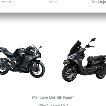
Motor
Helm
Jas Huj
Mengapa Memilih Kami?
Why Choose Us?