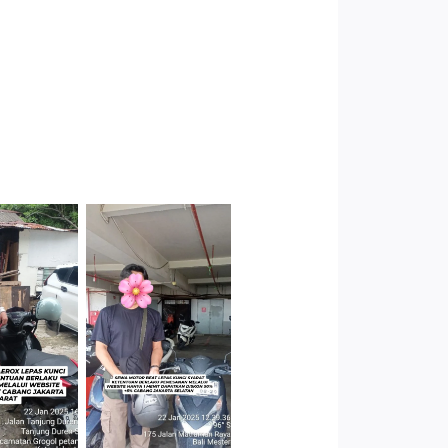
Cityplaza
 Jakarta
Jatinegara
arat
Gedung Parkir
P6A