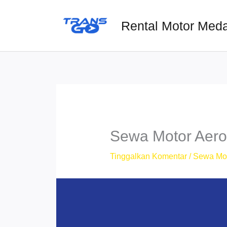
Lewati
ke
Rental Motor Med
konten
Sewa Motor Aer
Tinggalkan Komentar
/
Sewa Mo