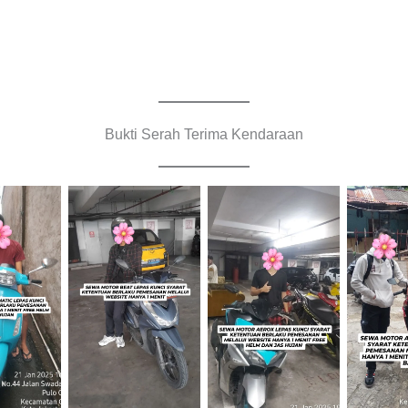
Bukti Serah Terima Kendaraan
Cityplaza
Cityplaza
Jemput
Jatinegara
Jatinegara
Cabang
raan
Gedung Parkir
Gedung Parkir
B
P6A
P6A