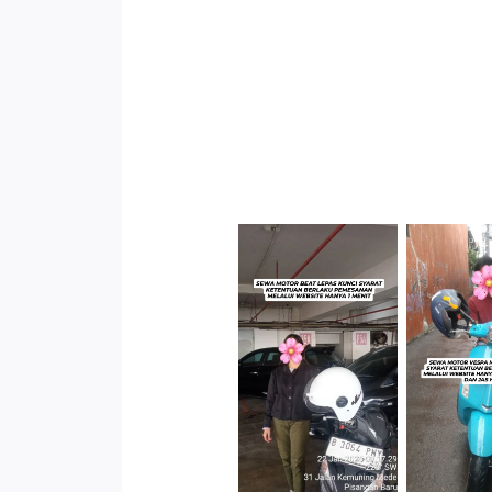
Cityplaza
Jatinegara
Antar 
Gedung Parkir
Kenda
P6A