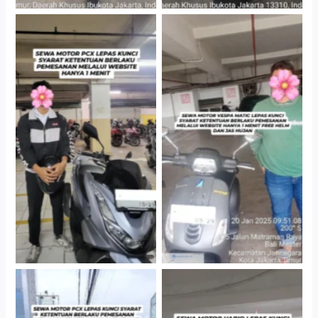
Hotel Kartika Chandra,
Cityplaza Jatinegara
Jakarta Selatan
Gedung Parkir P6A