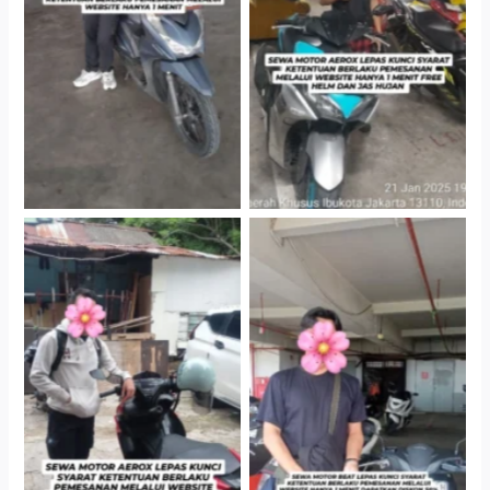
Cityplaza Jatinegara
Cityplaza Jatinegara
Gedung Parkir P6A
Gedung Parkir P6A
Cityplaza Jatinegara
Cabang Jakarta Barat
Gedung Parkir P6A