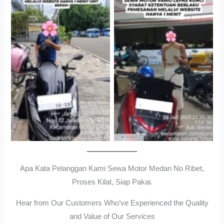
Cityplaza Jatinegara
Gedung Parkir P6ASewa
Antar Jemput Kendaraan
Motor Medan Sunggal No
Ribet, Proses Kilat, Siap
Pakai.
Apa Kata Pelanggan Kami Sewa Motor Medan No Ribet,
Proses Kilat, Siap Pakai.
Hear from Our Customers Who’ve Experienced the Quality
and Value of Our Services