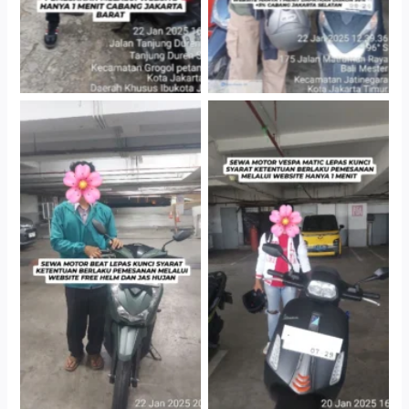
Cityplaza Jatinegara
Cityplaza Jatinegara
Gedung Parkir P6A
Gedung Parkir P6A