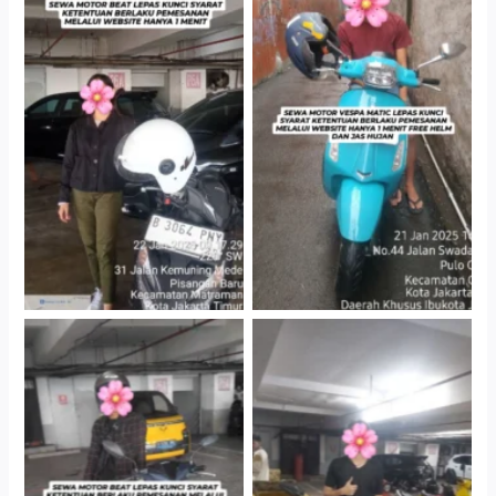
Cityplaza Jatinegara
Antar Jemput Kendaraan
Gedung Parkir P6A