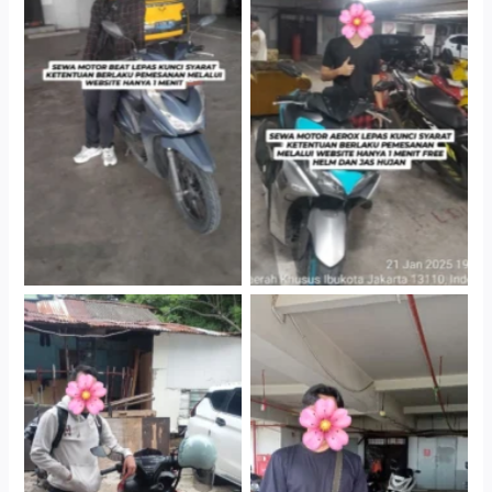
Cityplaza Jatinegara
Cityplaza Jatinegara
Gedung Parkir P6A
Gedung Parkir P6A
Cityplaza Jatinegara
Cabang Jakarta Barat