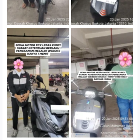
Hotel Kartika Chandra,
Cityplaza Jatinegara
Jakarta Selatan
Gedung Parkir P6A