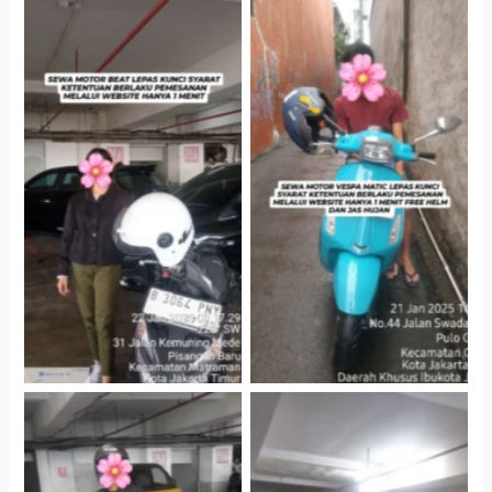
Cityplaza Jatinegara
Antar Jemput Kendaraan
Gedung Parkir P6A