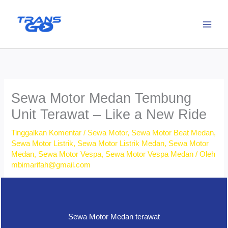
Lewati
ke
konten
Sewa Motor Medan Tembung
Unit Terawat – Like a New Ride
Tinggalkan Komentar
/
Sewa Motor
,
Sewa Motor Beat Medan
,
Sewa Motor Listrik
,
Sewa Motor Listrik Medan
,
Sewa Motor
Medan
,
Sewa Motor Vespa
,
Sewa Motor Vespa Medan
/ Oleh
mbimarifah@gmail.com
Sewa Motor Medan terawat