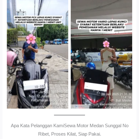
Cityplaza Jatinegara
Gedung Parkir P6ASewa
Antar Jemput Kendaraan
Motor Medan Sunggal No
Ribet, Proses Kilat, Siap
Pakai.
Apa Kata Pelanggan KamiSewa Motor Medan Sunggal No
Ribet, Proses Kilat, Siap Pakai.