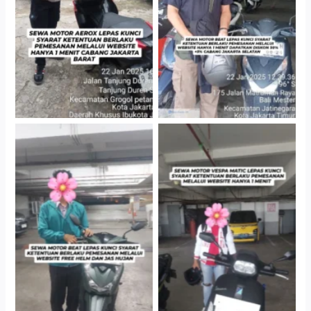
Gedung Parkir P6A
Cityplaza Jatinegara
Cityplaza Jatinegara
Gedung Parkir P6A
Gedung Parkir P6A