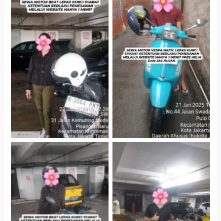
Cityplaza Jatinegara
Antar Jemput Kendaraan
Gedung Parkir P6A