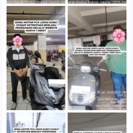
Hotel Kartika Chandra,
Cityplaza Jatinegara
Jakarta Selatan
Gedung Parkir P6A