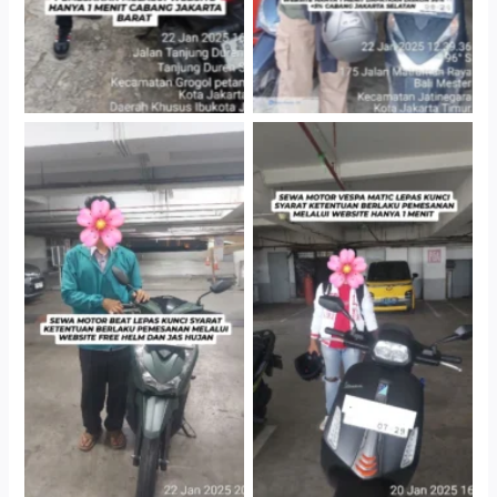
Cityplaza Jatinegara
Cityplaza Jatinegara
Gedung Parkir P6A
Gedung Parkir P6A