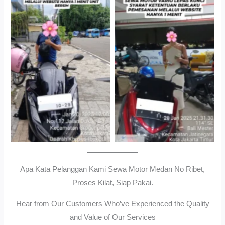
Cityplaza Jatinegara
Gedung Parkir P6ASewa
Antar Jemput Kendaraan
Motor Medan Sunggal No
Ribet, Proses Kilat, Siap
Pakai.
Apa Kata Pelanggan Kami Sewa Motor Medan No Ribet,
Proses Kilat, Siap Pakai.
Hear from Our Customers Who’ve Experienced the Quality
and Value of Our Services