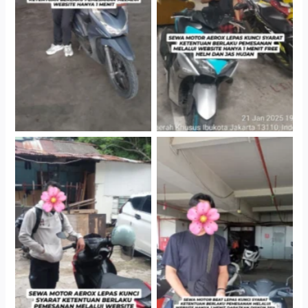
Cityplaza Jatinegara
Cityplaza Jatinegara
Gedung Parkir P6A
Gedung Parkir P6A
Cityplaza Jatinegara
Cabang Jakarta Barat
Gedung Parkir P6A