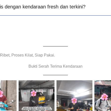
is dengan kendaraan fresh dan terkini?
bet, Proses Kilat, Siap Pakai.
Bukti Serah Terima Kendaraan
Cityplaza
Cityplaza
Jemput
Jatinegara
Jatinegara
Cabang