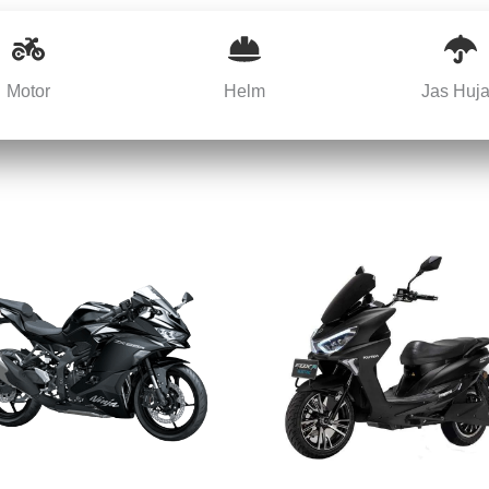
Motor
Helm
Jas Huj