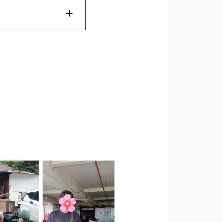
Cityplaza
 Jakarta
Jatinegara