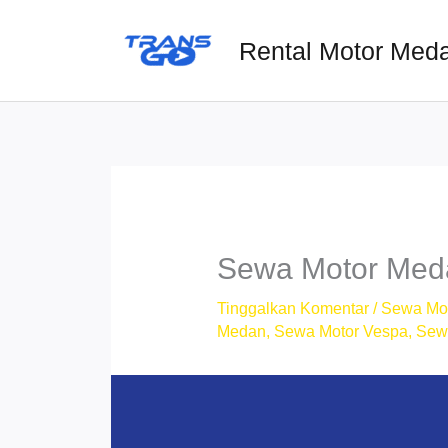
Lewati
ke
Rental Motor Med
konten
Sewa Motor Meda
Tinggalkan Komentar
/
Sewa Mo
Medan
,
Sewa Motor Vespa
,
Sew