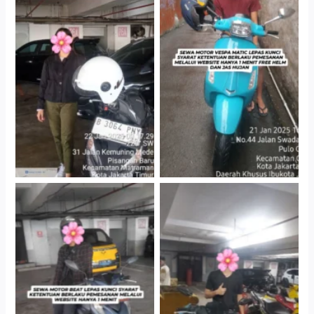
Cityplaza Jatinegara
Antar Jemput Kendaraan
Gedung Parkir P6A
Cityplaza Jatinegara
Cityplaza Jatinegara