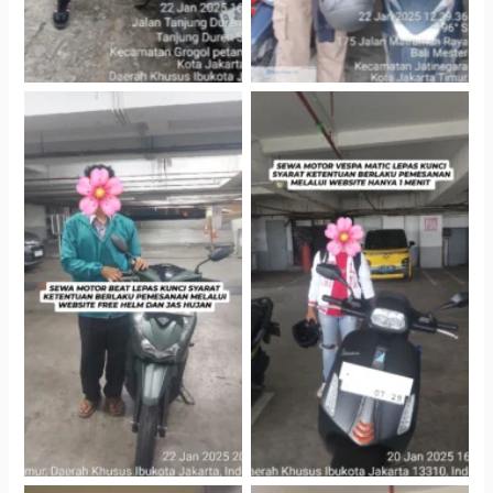
Cityplaza Jatinegara
Cityplaza Jatinegara
Gedung Parkir P6A
Gedung Parkir P6A