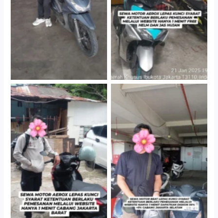
Gedung Parkir P6A
Gedung Parkir P6A
Cityplaza Jatinegara
Cabang Jakarta Barat
Gedung Parkir P6A