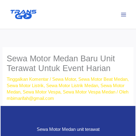
Lewati
ke
konten
Sewa Motor Medan Baru Unit
Terawat Untuk Event Harian
Tinggalkan Komentar
/
Sewa Motor
,
Sewa Motor Beat Medan
,
Sewa Motor Listrik
,
Sewa Motor Listrik Medan
,
Sewa Motor
Medan
,
Sewa Motor Vespa
,
Sewa Motor Vespa Medan
/ Oleh
mbimarifah@gmail.com
Sewa Motor Medan unit terawat