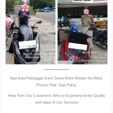
Cityplaza Jatinegara
Gedung Parkir P6ASewa
Antar Jemput Kendaraan
Motor Medan Sunggal No
Ribet, Proses Kilat, Siap
Pakai.
Apa Kata Pelanggan Kami Sewa Motor Medan No Ribet,
Proses Kilat, Siap Pakai.
Hear from Our Customers Who’ve Experienced the Quality
and Value of Our Services