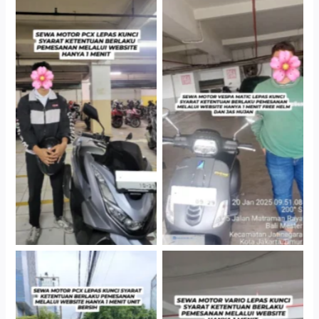
Hotel Kartika Chandra,
Cityplaza Jatinegara
Jakarta Selatan
Gedung Parkir P6A