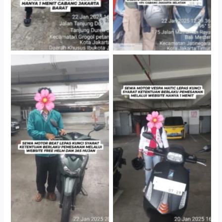
Cityplaza Jatinegara
Cityplaza Jatinegara
Gedung Parkir P6A
Gedung Parkir P6A