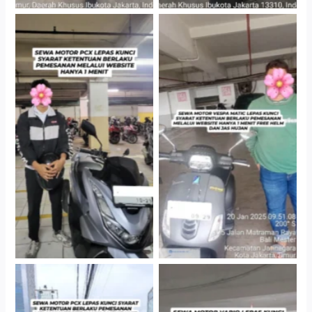
Hotel Kartika Chandra,
Cityplaza Jatinegara
Jakarta Selatan
Gedung Parkir P6A