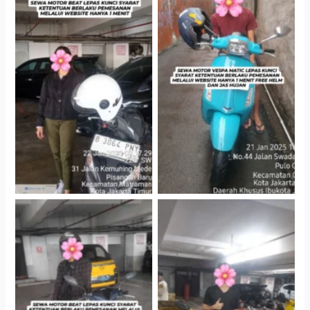
Cityplaza Jatinegara
Antar Jemput Kendaraan
Gedung Parkir P6A