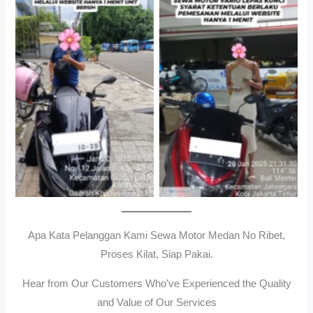
Cityplaza Jatinegara
Gedung Parkir P6ASewa
Antar Jemput Kendaraan
Motor Medan Sunggal No
Ribet, Proses Kilat, Siap
Pakai.
Apa Kata Pelanggan Kami Sewa Motor Medan No Ribet,
Proses Kilat, Siap Pakai.
Hear from Our Customers Who’ve Experienced the Quality
and Value of Our Services