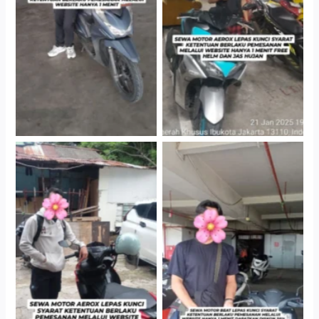
Cityplaza Jatinegara
Cityplaza Jatinegara
Gedung Parkir P6A
Gedung Parkir P6A
Cityplaza Jatinegara
Cabang Jakarta Barat
Gedung Parkir P6A