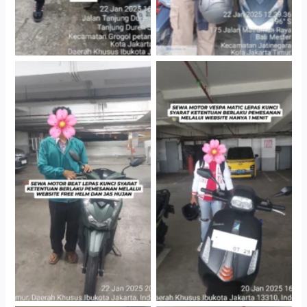
Cityplaza Jatinegara
Cityplaza Jatinegara
Gedung Parkir P6A
Gedung Parkir P6A