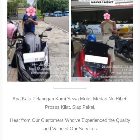
Cityplaza Jatinegara
Gedung Parkir P6ASewa
Antar Jemput Kendaraan
Motor Medan Sunggal No
Ribet, Proses Kilat, Siap
Pakai.
Apa Kata Pelanggan Kami Sewa Motor Medan No Ribet,
Proses Kilat, Siap Pakai.
Hear from Our Customers Who’ve Experienced the Quality
and Value of Our Services