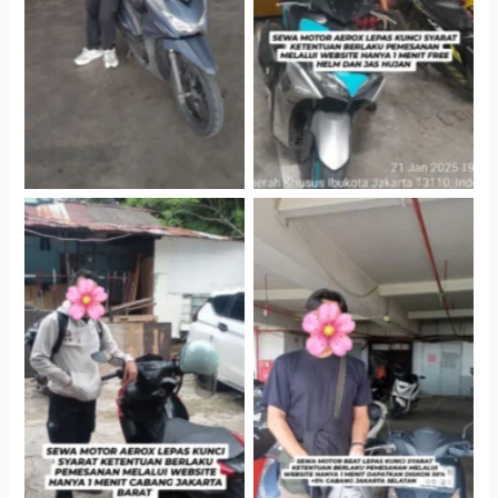
Gedung Parkir P6A
Gedung Parkir P6A
Cityplaza Jatinegara
Cabang Jakarta Barat
Gedung Parkir P6A