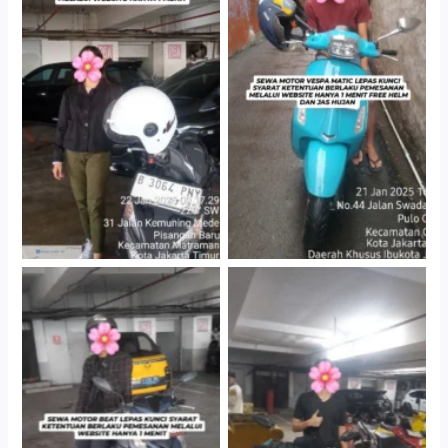
Cityplaza Jatinegara
Antar Jemput Kendaraan
Gedung Parkir P6A
Cityplaza Jatinegara
Cityplaza Jatinegara