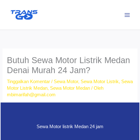
Lewati
ke
konten
Butuh Sewa Motor Listrik Medan
Denai Murah 24 Jam?
Tinggalkan Komentar
/
Sewa Motor
,
Sewa Motor Listrik
,
Sewa
Motor Listrik Medan
,
Sewa Motor Medan
/ Oleh
mbimarifah@gmail.com
Sewa Motor listrik Medan 24 jam