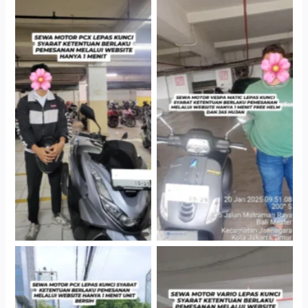
Hotel Kartika Chandra,
Cityplaza Jatinegara
Jakarta Selatan
Gedung Parkir P6A