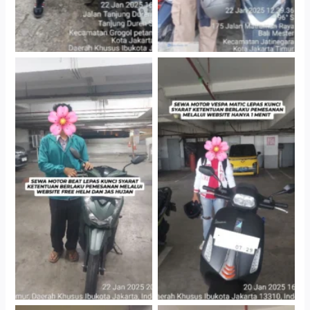
Cityplaza Jatinegara
Cityplaza Jatinegara
Gedung Parkir P6A
Gedung Parkir P6A