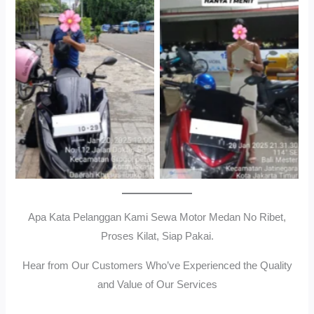
Cityplaza Jatinegara
Gedung Parkir P6ASewa
Antar Jemput Kendaraan
Motor Medan Sunggal No
Ribet, Proses Kilat, Siap
Pakai.
Apa Kata Pelanggan Kami Sewa Motor Medan No Ribet,
Proses Kilat, Siap Pakai.
Hear from Our Customers Who’ve Experienced the Quality
and Value of Our Services