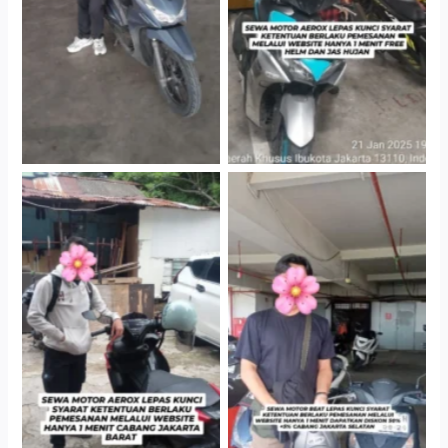
Gedung Parkir P6A
Gedung Parkir P6A
Cityplaza Jatinegara
Cabang Jakarta Barat
Gedung Parkir P6A