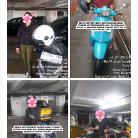
Cityplaza Jatinegara
Antar Jemput Kendaraan
Gedung Parkir P6A
Cityplaza Jatinegara
Cityplaza Jatinegara