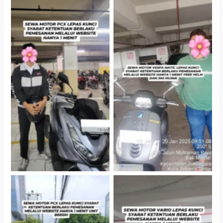
Hotel Kartika Chandra,
Cityplaza Jatinegara
Jakarta Selatan
Gedung Parkir P6A