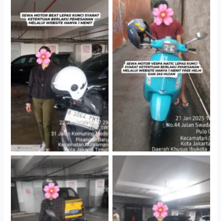
Cityplaza Jatinegara
Antar Jemput Kendaraan
Gedung Parkir P6A