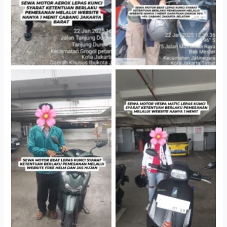
Cityplaza Jatinegara
Cityplaza Jatinegara
Gedung Parkir P6A
Gedung Parkir P6A