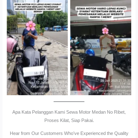
Cityplaza Jatinegara
Gedung Parkir P6ASewa
Antar Jemput Kendaraan
Motor Medan Sunggal No
Ribet, Proses Kilat, Siap
Pakai.
Apa Kata Pelanggan Kami Sewa Motor Medan No Ribet,
Proses Kilat, Siap Pakai.
Hear from Our Customers Who’ve Experienced the Quality