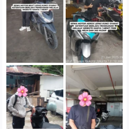
Cityplaza Jatinegara
Cityplaza Jatinegara
Gedung Parkir P6A
Gedung Parkir P6A
Cityplaza Jatinegara
Cabang Jakarta Barat
Gedung Parkir P6A