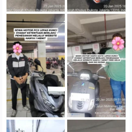
Hotel Kartika Chandra,
Cityplaza Jatinegara
Jakarta Selatan
Gedung Parkir P6A