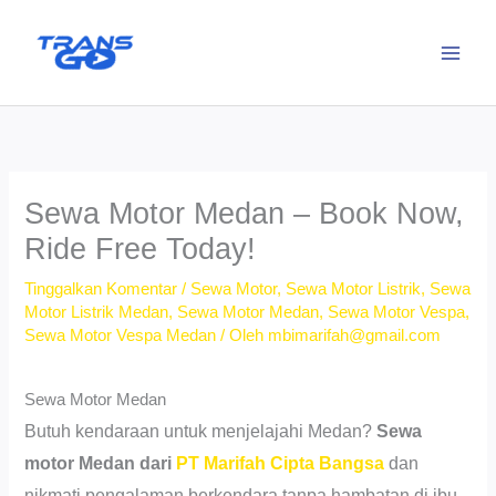
Lewati
ke
konten
Sewa Motor Medan – Book Now,
Ride Free Today!
Tinggalkan Komentar
/
Sewa Motor
,
Sewa Motor Listrik
,
Sewa
Motor Listrik Medan
,
Sewa Motor Medan
,
Sewa Motor Vespa
,
Sewa Motor Vespa Medan
/ Oleh
mbimarifah@gmail.com
Sewa Motor Medan
Butuh kendaraan untuk menjelajahi Medan?
Sewa
motor Medan dari
PT Marifah Cipta Bangsa
dan
nikmati pengalaman berkendara tanpa hambatan di ibu