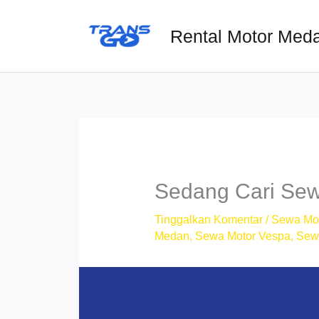
Lewati
ke
Rental Motor Med
konten
Sedang Cari Sew
Tinggalkan Komentar
/
Sewa Mo
Medan
,
Sewa Motor Vespa
,
Sew