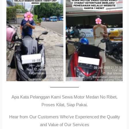
Cityplaza Jatinegara
Gedung Parkir P6ASewa
Antar Jemput Kendaraan
Motor Medan Sunggal No
Ribet, Proses Kilat, Siap
Pakai.
Apa Kata Pelanggan Kami Sewa Motor Medan No Ribet,
Proses Kilat, Siap Pakai.
Hear from Our Customers Who’ve Experienced the Quality
and Value of Our Services