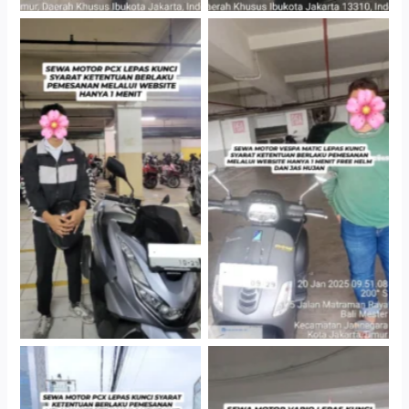
Hotel Kartika Chandra,
Cityplaza Jatinegara
Jakarta Selatan
Gedung Parkir P6A