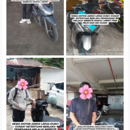
Cityplaza Jatinegara
Cityplaza Jatinegara
Gedung Parkir P6A
Gedung Parkir P6A
Cityplaza Jatinegara
Cabang Jakarta Barat
Gedung Parkir P6A