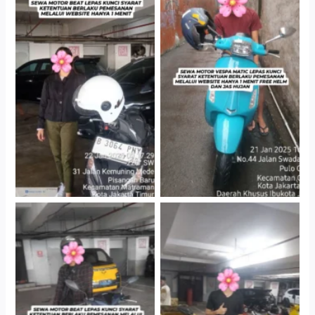
Cityplaza Jatinegara
Antar Jemput Kendaraan
Gedung Parkir P6A