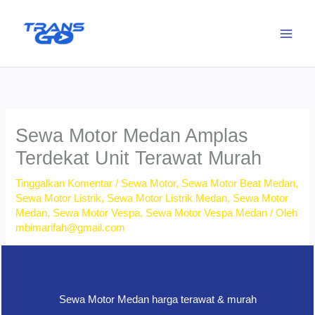
Lewati
ke
konten
Sewa Motor Medan Amplas
Terdekat Unit Terawat Murah
Tinggalkan Komentar
/
Sewa Motor
,
Sewa Motor Beat Medan
,
Sewa Motor Listrik
,
Sewa Motor Listrik Medan
,
Sewa Motor
Medan
,
Sewa Motor Vespa
,
Sewa Motor Vespa Medan
/ Oleh
mbimarifah@gmail.com
Sewa Motor Medan harga terawat & murah