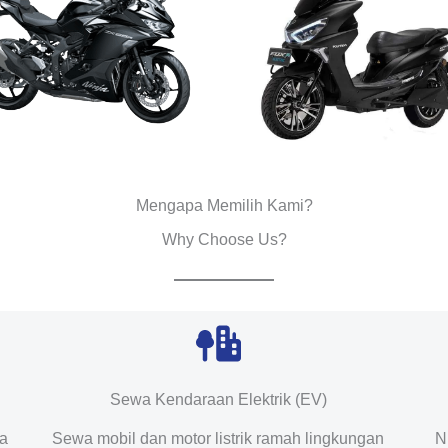
Mengapa Memilih Kami?
Why Choose Us?
Sewa Kendaraan Elektrik (EV)
da
Sewa mobil dan motor listrik ramah lingkungan
N