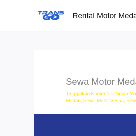
Lewati
ke
Rental Motor Med
konten
Sewa Motor Meda
Tinggalkan Komentar
/
Sewa Mo
Medan
,
Sewa Motor Vespa
,
Sew