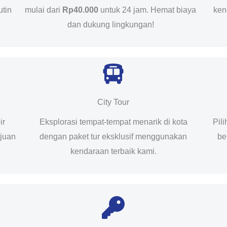
utin
mulai dari
Rp40.000
untuk 24 jam. Hemat biaya
ken
dan dukung lingkungan!
City Tour
ir
Eksplorasi tempat-tempat menarik di kota
Pil
ujuan
dengan paket tur eksklusif menggunakan
be
kendaraan terbaik kami.