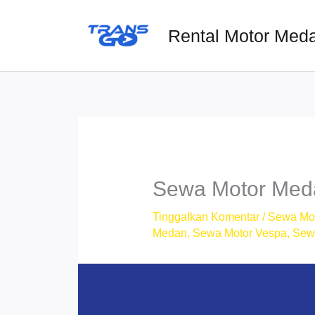
Lewati
ke
Rental Motor Med
konten
Sewa Motor Meda
Tinggalkan Komentar
/
Sewa Mo
Medan
,
Sewa Motor Vespa
,
Sew