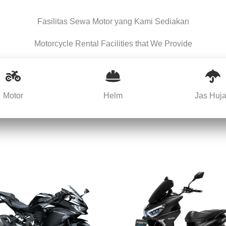
Fasilitas Sewa Motor yang Kami Sediakan
Motorcycle Rental Facilities that We Provide
Motor
Helm
Jas Huj