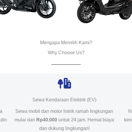
Mengapa Memilih Kami?
Why Choose Us?
Sewa Kendaraan Elektrik (EV)
da
Sewa mobil dan motor listrik ramah lingkungan
N
utin
mulai dari
Rp40.000
untuk 24 jam. Hemat biaya
ken
dan dukung lingkungan!