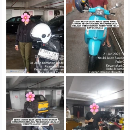
Cityplaza Jatinegara
Antar Jemput Kendaraan
Gedung Parkir P6A
Cityplaza Jatinegara
Cityplaza Jatinegara