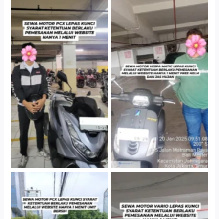
Hotel Kartika Chandra,
Cityplaza Jatinegara
Jakarta Selatan
Gedung Parkir P6A