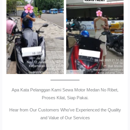
Cityplaza Jatinegara
Gedung Parkir P6ASewa
Antar Jemput Kendaraan
Motor Medan Sunggal No
Ribet, Proses Kilat, Siap
Pakai.
Apa Kata Pelanggan Kami Sewa Motor Medan No Ribet,
Proses Kilat, Siap Pakai.
Hear from Our Customers Who’ve Experienced the Quality
and Value of Our Services