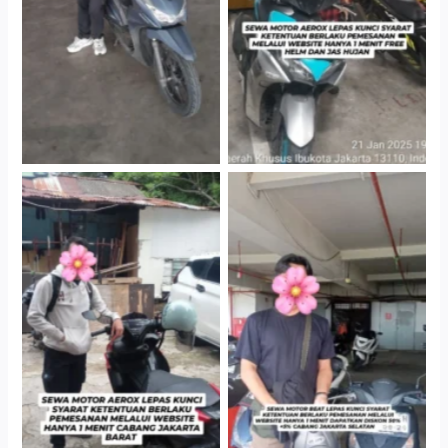
Gedung Parkir P6A
Gedung Parkir P6A
Cityplaza Jatinegara
Cabang Jakarta Barat
Gedung Parkir P6A