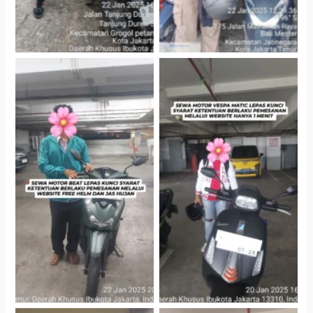
Cityplaza Jatinegara
Cityplaza Jatinegara
Gedung Parkir P6A
Gedung Parkir P6A