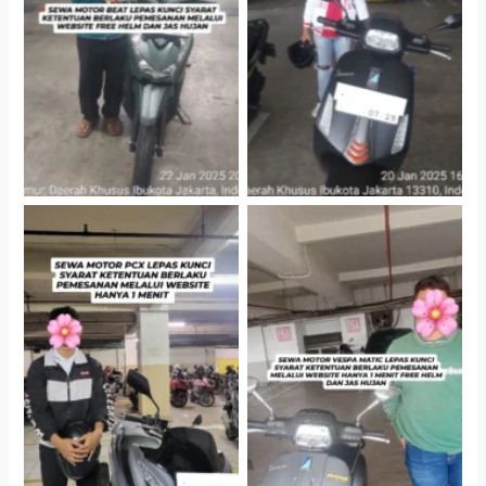
Gedung Parkir P6A
Gedung Parkir P6A
Hotel Kartika Chandra,
Cityplaza Jatinegara
Jakarta Selatan
Gedung Parkir P6A