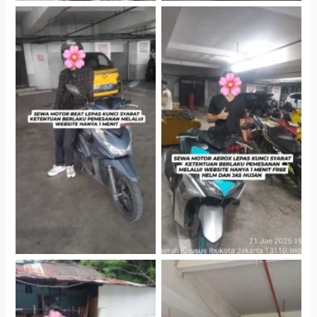
Cityplaza Jatinegara
Cityplaza Jatinegara
Gedung Parkir P6A
Gedung Parkir P6A