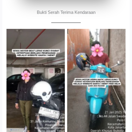
Bukti Serah Terima Kendaraan
Cityplaza Jatinegara
Antar Jemput Kendaraan
Gedung Parkir P6A