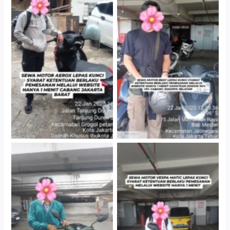
Cityplaza Jatinegara
Cabang Jakarta Barat
Gedung Parkir P6A
Cityplaza Jatinegara
Cityplaza Jatinegara