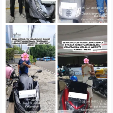
Cityplaza Jatinegara
Antar Jemput Kendaraan
Gedung Parkir P6A