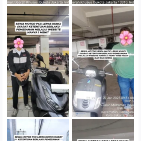
Hotel Kartika Chandra,
Cityplaza Jatinegara
Jakarta Selatan
Gedung Parkir P6A