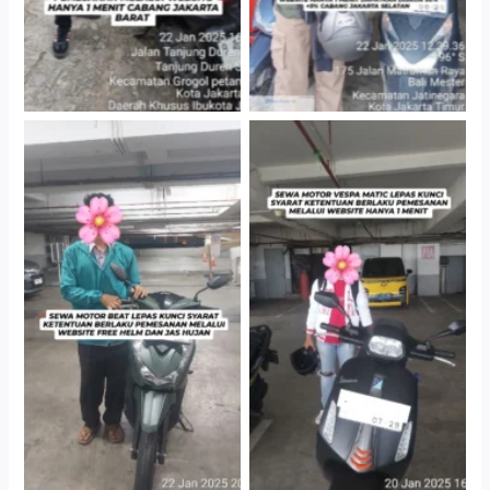
Cityplaza Jatinegara
Cityplaza Jatinegara
Gedung Parkir P6A
Gedung Parkir P6A