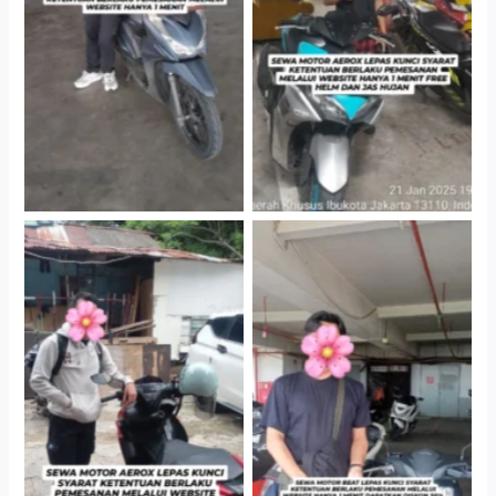
Cityplaza Jatinegara
Cityplaza Jatinegara
Gedung Parkir P6A
Gedung Parkir P6A
Cityplaza Jatinegara
Cabang Jakarta Barat
Gedung Parkir P6A