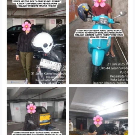
Cityplaza Jatinegara
Antar Jemput Kendaraan
Gedung Parkir P6A