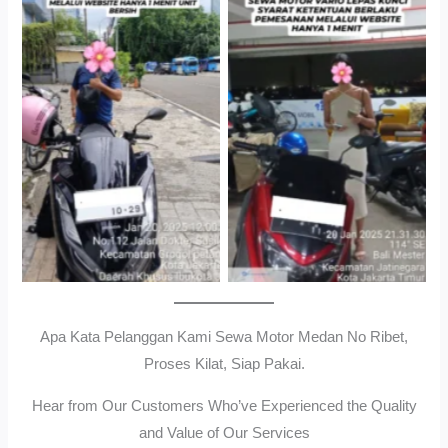
Cityplaza Jatinegara
Gedung Parkir P6ASewa
Antar Jemput Kendaraan
Motor Medan Sunggal No
Ribet, Proses Kilat, Siap
Pakai.
Apa Kata Pelanggan Kami Sewa Motor Medan No Ribet,
Proses Kilat, Siap Pakai.
Hear from Our Customers Who’ve Experienced the Quality
and Value of Our Services