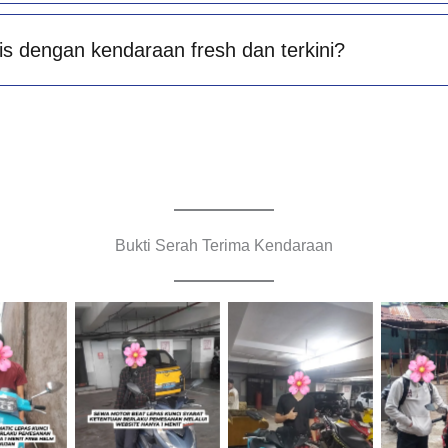
is dengan kendaraan fresh dan terkini?
Bukti Serah Terima Kendaraan
Cityplaza
Cityplaza
Jemput
Jatinegara
Jatinegara
Cabang
raan
Gedung Parkir
Gedung Parkir
B