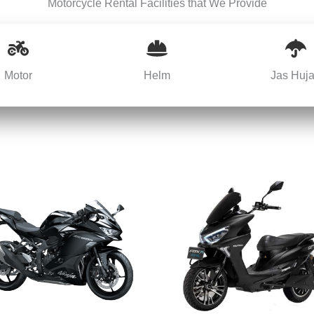
Motorcycle Rental Facilities that We Provide
Motor
Helm
Jas Huj