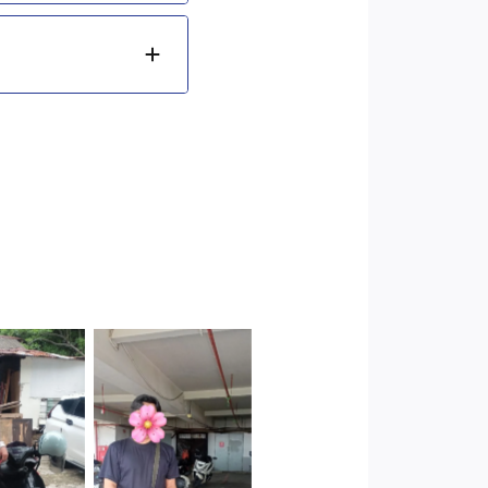
Cityplaza
 Jakarta
Jatinegara
arat
Gedung Parkir