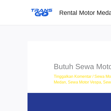
Lewati
ke
Rental Motor Med
konten
Butuh Sewa Moto
Tinggalkan Komentar
/
Sewa Mo
Medan
,
Sewa Motor Vespa
,
Sew