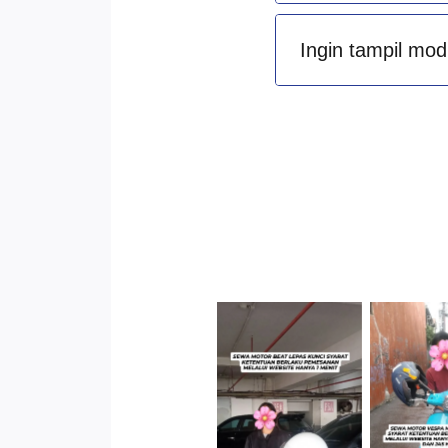
Ingin tampil mod
Cityplaza
Jatinegara
Antar 
Gedung Parkir
Kenda