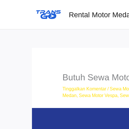
Lewati
ke
Rental Motor Med
konten
Butuh Sewa Mot
Tinggalkan Komentar
/
Sewa Mo
Medan
,
Sewa Motor Vespa
,
Sew