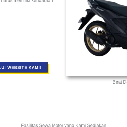
pa harus memiliki kendaraan
UI WEBSITE KAMI!
Beat D
Fasilitas Sewa Motor yang Kami Sediakan