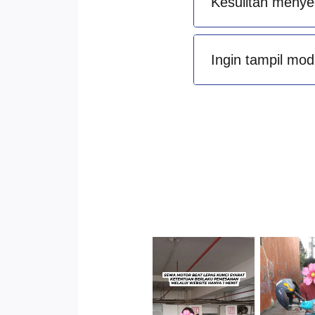
Kesulitan menye
Ingin tampil mod
Cityplaza