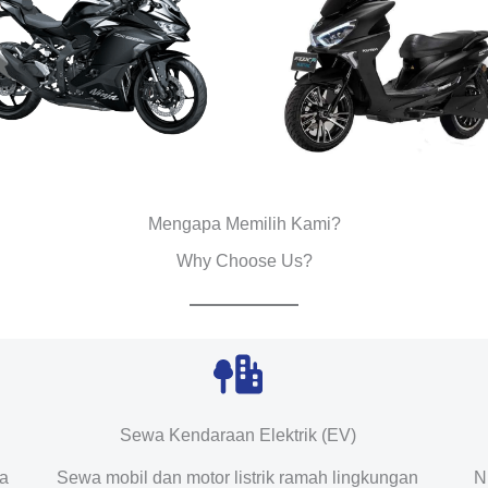
Mengapa Memilih Kami?
Why Choose Us?
Sewa Kendaraan Elektrik (EV)
da
Sewa mobil dan motor listrik ramah lingkungan
N