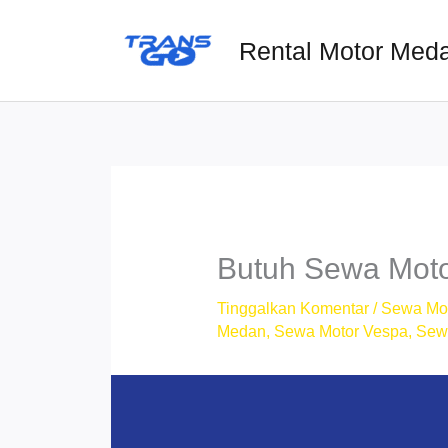
Lewati
ke
Rental Motor Med
konten
Butuh Sewa Moto
Tinggalkan Komentar
/
Sewa Mo
Medan
,
Sewa Motor Vespa
,
Sew