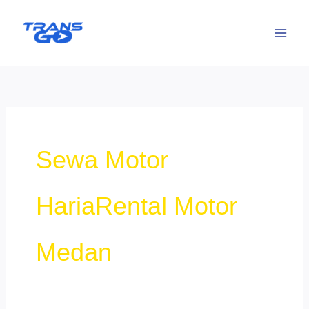
Lewati
ke
konten
Sewa Motor
HariaRental Motor
Medan