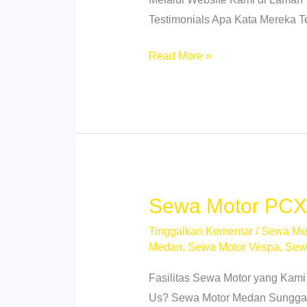
Testimonials Apa Kata Mereka 
Sewa
Read More »
Motor
Listrik
Helvetia
Medan
–
Praktis
&
Sewa Motor PCX 
Siap
Tinggalkan Komentar
/
Sewa Mo
Pakai
Medan
,
Sewa Motor Vespa
,
Sew
Fasilitas Sewa Motor yang Kami
Us? Sewa Motor Medan Sunggal N