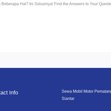
Beberapa Hal? Ini Solusinya! Find the Answers to Your Questi
Sewa Mobil Motor Pematan
act Info
Siantar