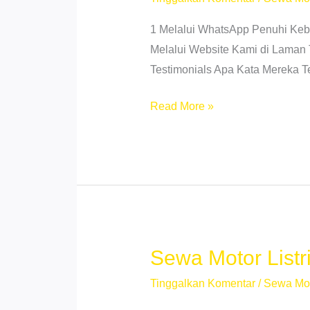
Siap
Jalan
1 Melalui WhatsApp Penuhi Ke
Melalui Website Kami di Laman 
Testimonials Apa Kata Mereka 
Sewa
Read More »
Motor
Listrik
Sei
Rengas
II
Medan
–
Sewa Motor List
Harga
Tinggalkan Komentar
/
Sewa Mo
Hemat