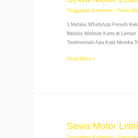
Tinggalkan Komentar
/
Sewa Mo
1 Melalui WhatsApp Penuhi Ke
Melalui Website Kami di Laman 
Testimonials Apa Kata Mereka 
Sewa
Read More »
Motor
Listrik
Sekip
Medan
–
No
DP
Sewa Motor List
&
Tinggalkan Komentar
/
Sewa Mo