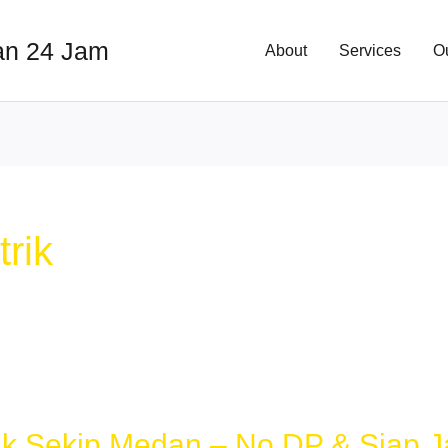
an 24 Jam
About
Services
O
trik
ik Sekip Medan – No DP & Siap J