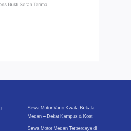
ons Bukti Serah Terima
g
Sewa Motor Vario Kwala Bekala
Medan – Dekat Kampus & Kost
Sewa Motor Medan Terpercaya di