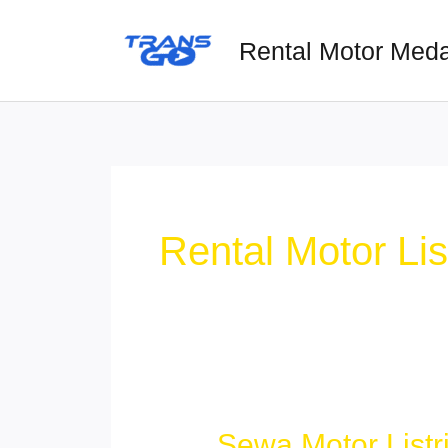
Lewati
ke
Rental Motor Med
konten
Rental Motor Lis
Sewa Motor Listr