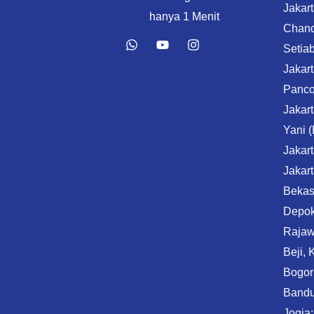
Jakart
hanya 1 Menit
Chand
Setiab
Jakar
Panco
Jakart
Yani 
Jakart
Jakart
Bekas
Depok:
Rajawa
Beji,
Bogor
Bandu
Jogja: