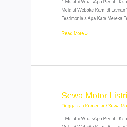
1 Melalui WhatsApp Penuhi Ke
Melalui Website Kami di Laman 
Testimonials Apa Kata Mereka 
Sewa
Read More »
Motor
Listrik
Mangga
Medan
Tuntungan
–
Hemat
Sewa Motor Listr
&
Tinggalkan Komentar
/
Sewa Mo
No
DP
1 Melalui WhatsApp Penuhi Ke
Melalui Website Kami di Laman 