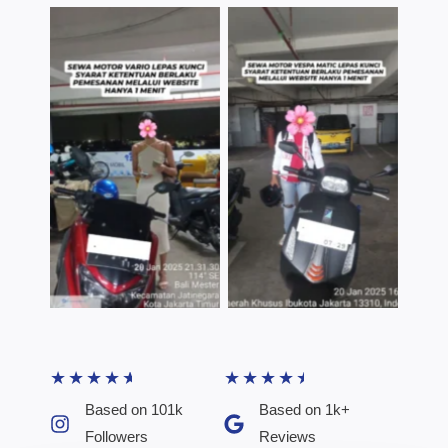
TNo Caption
TNo Caption
★
★
★
★
★
★
★
★
★
★
Based on 101k
Based on 1k+
Followers​
Reviews​