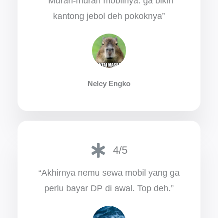
“Murah-murah mobilnya. ga bikin
kantong jebol deh pokoknya”
Nelcy Engko
4/5
“Akhirnya nemu sewa mobil yang ga
perlu bayar DP di awal. Top deh.”