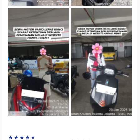
TNo Caption
TNo Caption
★
★
★
★
★