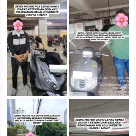
Hotel Kartika Chandra,
Cityplaza Jatinegara
Jakarta Selatan
Gedung Parkir P6A
Cityplaza Jatinegara