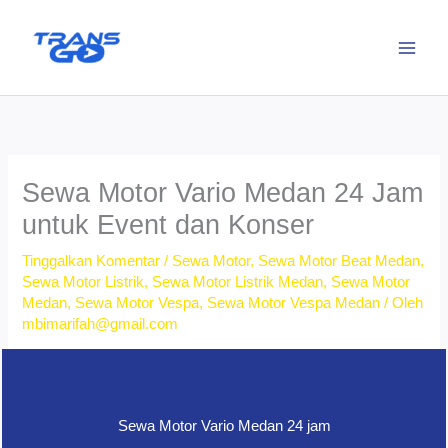
Lewati
ke
konten
Sewa Motor Vario Medan 24 Jam
untuk Event dan Konser
Tinggalkan Komentar
/
Sewa Motor
,
Sewa Motor Beat Medan
,
Sewa Motor Listrik
,
Sewa Motor Listrik Medan
,
Sewa Motor
Medan
,
Sewa Motor Vespa
,
Sewa Motor Vespa Medan
/ Oleh
mbimarifah@gmail.com
Sewa Motor Vario Medan 24 jam