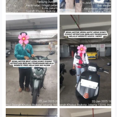
Cityplaza Jatinegara
Cityplaza Jatinegara
Gedung Parkir P6A
Gedung Parkir P6A