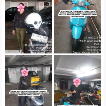
Cityplaza Jatinegara
Antar Jemput Kendaraan
Gedung Parkir P6A
Cityplaza Jatinegara
Cityplaza Jatinegara
Gedung Parkir P6A
Gedung Parkir P6A