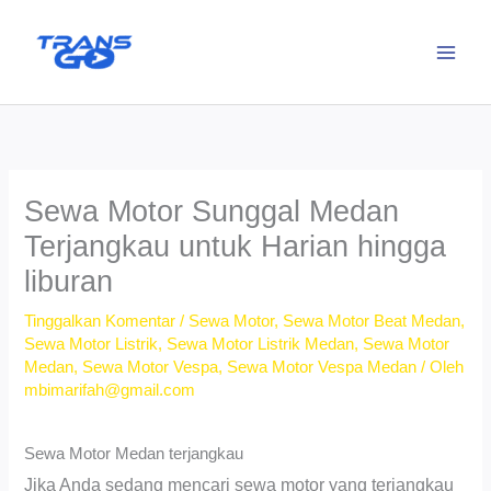
Lewati
ke
konten
Sewa Motor Sunggal Medan
Terjangkau untuk Harian hingga
liburan
Tinggalkan Komentar
/
Sewa Motor
,
Sewa Motor Beat Medan
,
Sewa Motor Listrik
,
Sewa Motor Listrik Medan
,
Sewa Motor
Medan
,
Sewa Motor Vespa
,
Sewa Motor Vespa Medan
/ Oleh
mbimarifah@gmail.com
Sewa Motor Medan terjangkau
Jika Anda sedang mencari sewa motor yang terjangkau