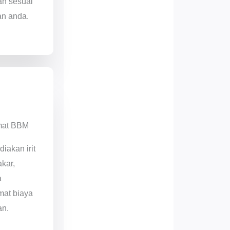
an sesuai
an anda.
mat BBM
diakan irit
kar,
a
at biaya
an.