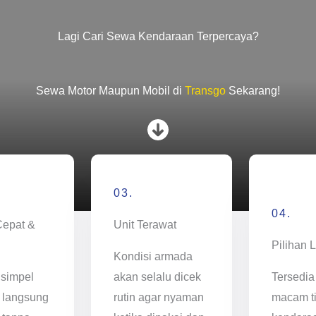
Lagi Cari Sewa Kendaraan Terpercaya?
Sewa Motor Maupun Mobil di
Transgo
Sekarang!
03.
04.
Cepat &
Unit Terawat
Pilihan 
Kondisi armada
 simpel
akan selalu dicek
Tersedia
 langsung
rutin agar nyaman
macam t