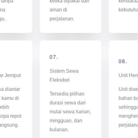
 tanpa
ketika dipakai dan
kendara
ama
aman di
kebutuh
gu.
perjalanan.
07.
08.
Sistem Sewa
ar Jemput
Unit He
Fleksibel
sa diantar
Unit dise
Tersedia pilihan
i kamu di
bahan ba
durasi sewa dari
ebih
sehingg
mulai sewa harian,
anpa repot
menghem
mingguan, dan
angsung.
perjalan
bulanan.