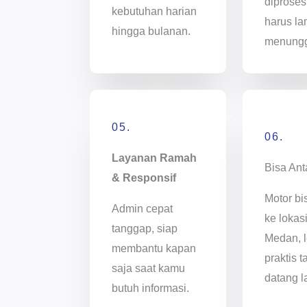
diproses
kebutuhan harian
harus l
hingga bulanan.
menung
05.
06.
Layanan Ramah
Bisa Ant
& Responsif
Motor bi
Admin cepat
ke lokas
tanggap, siap
Medan, l
membantu kapan
praktis t
saja saat kamu
datang l
butuh informasi.