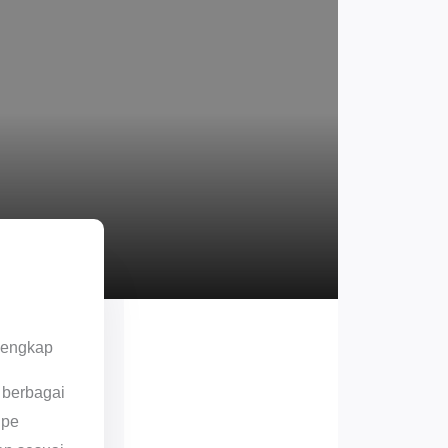
Lengkap
 berbagai
ipe