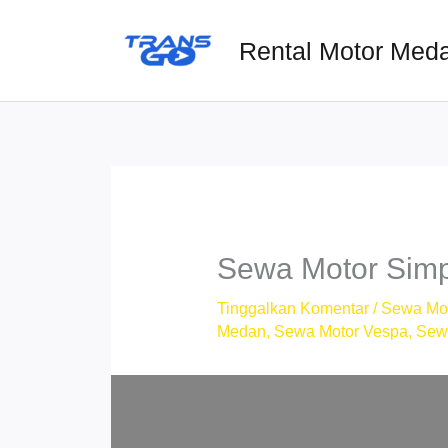
Lewati
ke
Rental Motor Med
konten
Sewa Motor Sim
Tinggalkan Komentar
/
Sewa Mo
Medan
,
Sewa Motor Vespa
,
Sew