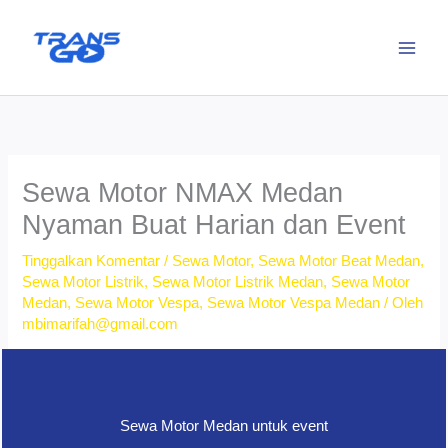
Lewati
ke
konten
Sewa Motor NMAX Medan
Nyaman Buat Harian dan Event
Tinggalkan Komentar
/
Sewa Motor
,
Sewa Motor Beat Medan
,
Sewa Motor Listrik
,
Sewa Motor Listrik Medan
,
Sewa Motor
Medan
,
Sewa Motor Vespa
,
Sewa Motor Vespa Medan
/ Oleh
mbimarifah@gmail.com
Sewa Motor Medan untuk event