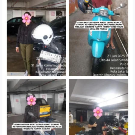
Cityplaza Jatinegara
Antar Jemput Kendaraan
Gedung Parkir P6A
Cityplaza Jatinegara
Cityplaza Jatinegara