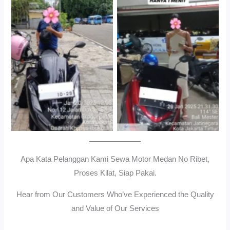
Cityplaza Jatinegara
Gedung Parkir P6ASewa
Antar Jemput Kendaraan
Motor Medan Sunggal No
Ribet, Proses Kilat, Siap
Pakai.
Apa Kata Pelanggan Kami Sewa Motor Medan No Ribet,
Proses Kilat, Siap Pakai.
Hear from Our Customers Who’ve Experienced the Quality
and Value of Our Services