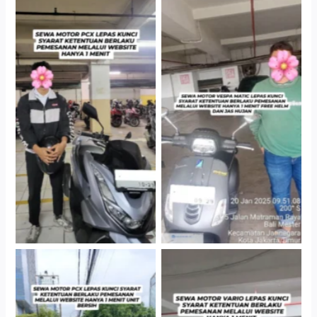
Hotel Kartika Chandra,
Cityplaza Jatinegara
Jakarta Selatan
Gedung Parkir P6A