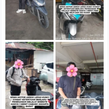
Gedung Parkir P6A
Gedung Parkir P6A
Cityplaza Jatinegara
Cabang Jakarta Barat
Gedung Parkir P6A