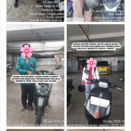
Cityplaza Jatinegara
Cityplaza Jatinegara
Gedung Parkir P6A
Gedung Parkir P6A