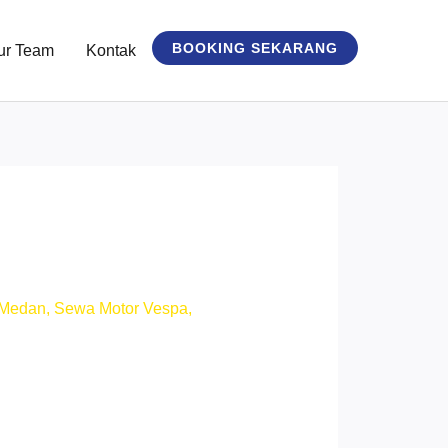
BOOKING SEKARANG
ur Team
Kontak
!
 Medan
,
Sewa Motor Vespa
,