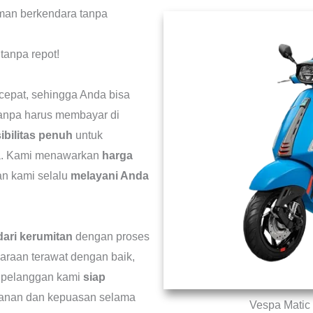
man berkendara tanpa
tanpa repot!
pat, sehingga Anda bisa
anpa harus membayar di
ibilitas penuh
untuk
da. Kami menawarkan
harga
n kami selalu
melayani Anda
dari kerumitan
dengan proses
araan terawat dengan baik,
n pelanggan kami
siap
anan dan kepuasan selama
Vespa Matic 