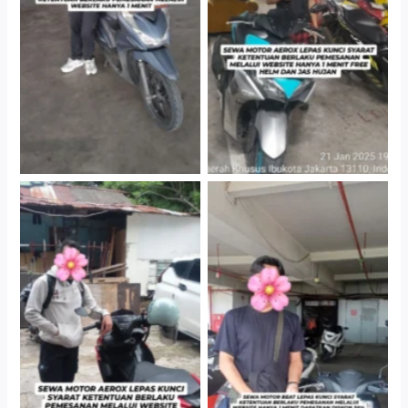
Cityplaza Jatinegara
Cityplaza Jatinegara
Gedung Parkir P6A
Gedung Parkir P6A
Cityplaza Jatinegara
Cabang Jakarta Barat
Gedung Parkir P6A