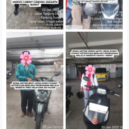
Cityplaza Jatinegara
Cityplaza Jatinegara
Gedung Parkir P6A
Gedung Parkir P6A