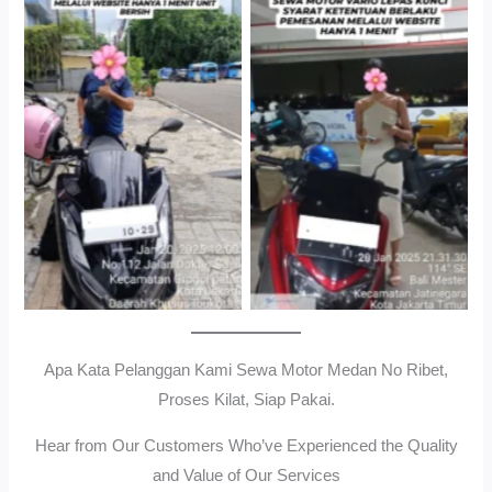
Cityplaza Jatinegara
Gedung Parkir P6ASewa
Antar Jemput Kendaraan
Motor Medan Sunggal No
Ribet, Proses Kilat, Siap
Pakai.
Apa Kata Pelanggan Kami Sewa Motor Medan No Ribet,
Proses Kilat, Siap Pakai.
Hear from Our Customers Who’ve Experienced the Quality
and Value of Our Services