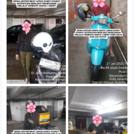
Cityplaza Jatinegara
Antar Jemput Kendaraan
Gedung Parkir P6A