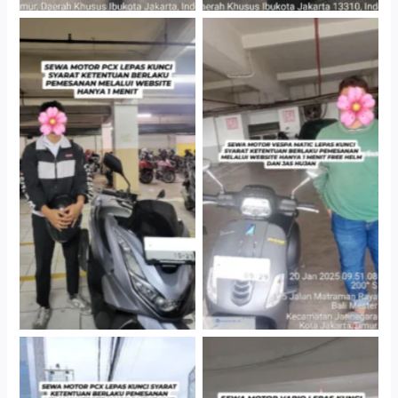
Hotel Kartika Chandra,
Cityplaza Jatinegara
Jakarta Selatan
Gedung Parkir P6A