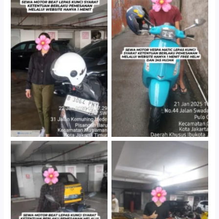
Cityplaza Jatinegara
Antar Jemput Kendaraan
Gedung Parkir P6A