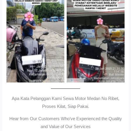
Cityplaza Jatinegara
Gedung Parkir P6ASewa
Antar Jemput Kendaraan
Motor Medan Sunggal No
Ribet, Proses Kilat, Siap
Pakai.
Apa Kata Pelanggan Kami Sewa Motor Medan No Ribet,
Proses Kilat, Siap Pakai.
Hear from Our Customers Who’ve Experienced the Quality
and Value of Our Services