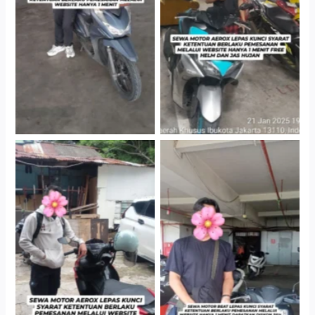
Cityplaza Jatinegara
Cityplaza Jatinegara
Gedung Parkir P6A
Gedung Parkir P6A
Cityplaza Jatinegara
Cabang Jakarta Barat
Gedung Parkir P6A