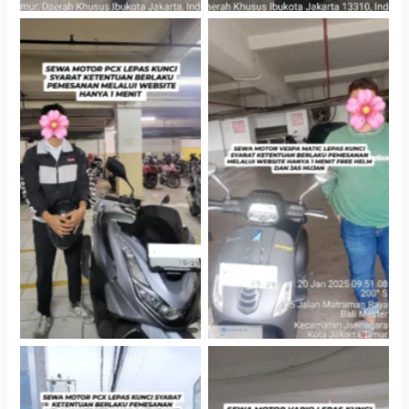
Hotel Kartika Chandra,
Cityplaza Jatinegara
Jakarta Selatan
Gedung Parkir P6A