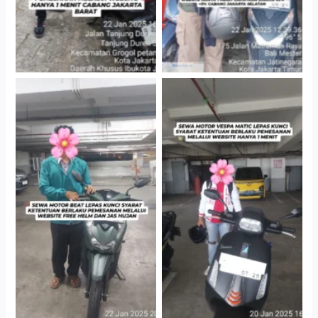
Cityplaza Jatinegara
Cityplaza Jatinegara
Gedung Parkir P6A
Gedung Parkir P6A