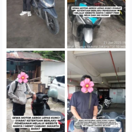
Gedung Parkir P6A
Gedung Parkir P6A
Cityplaza Jatinegara
Cabang Jakarta Barat
Gedung Parkir P6A