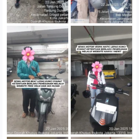
Cityplaza Jatinegara
Cityplaza Jatinegara
Gedung Parkir P6A
Gedung Parkir P6A