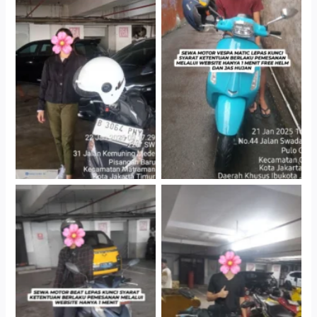
Cityplaza Jatinegara
Antar Jemput Kendaraan
Gedung Parkir P6A
Cityplaza Jatinegara
Cityplaza Jatinegara