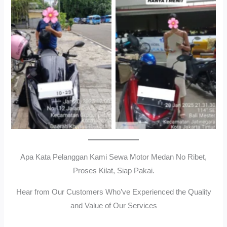
Cityplaza Jatinegara
Gedung Parkir P6ASewa
Antar Jemput Kendaraan
Motor Medan Sunggal No
Ribet, Proses Kilat, Siap
Pakai.
Apa Kata Pelanggan Kami Sewa Motor Medan No Ribet,
Proses Kilat, Siap Pakai.
Hear from Our Customers Who’ve Experienced the Quality
and Value of Our Services