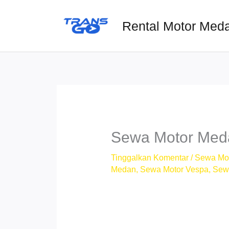
Lewati
ke
Rental Motor Med
konten
Sewa Motor Meda
Tinggalkan Komentar
/
Sewa Mo
Medan
,
Sewa Motor Vespa
,
Sew