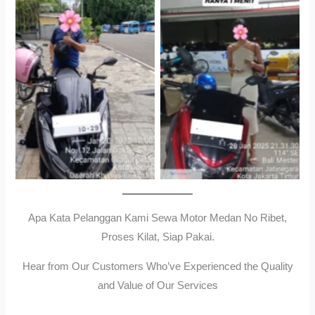
Cityplaza Jatinegara
Gedung Parkir P6ASewa
Antar Jemput Kendaraan
Motor Medan Sunggal No
Ribet, Proses Kilat, Siap
Pakai.
Apa Kata Pelanggan Kami Sewa Motor Medan No Ribet,
Proses Kilat, Siap Pakai.
Hear from Our Customers Who’ve Experienced the Quality
and Value of Our Services