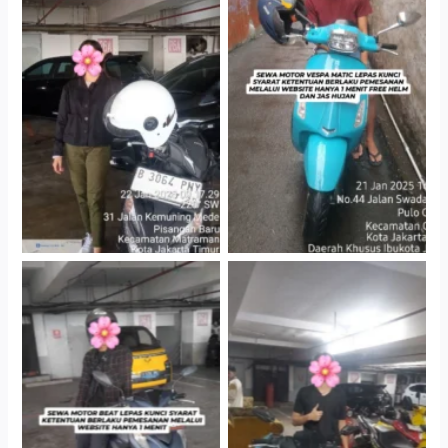
Cityplaza Jatinegara
Antar Jemput Kendaraan
Gedung Parkir P6A
Cityplaza Jatinegara
Cityplaza Jatinegara