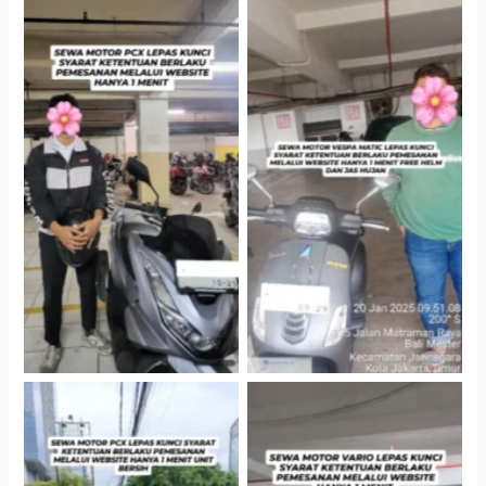
Hotel Kartika Chandra,
Cityplaza Jatinegara
Jakarta Selatan
Gedung Parkir P6A