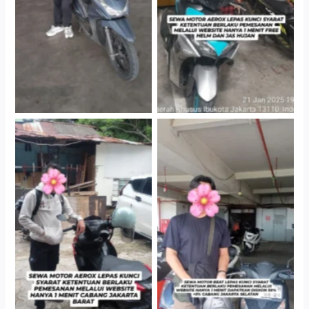
Gedung Parkir P6A
Gedung Parkir P6A
Cityplaza Jatinegara
Cabang Jakarta Barat
Gedung Parkir P6A