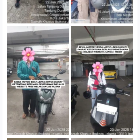
Cityplaza Jatinegara
Cityplaza Jatinegara
Gedung Parkir P6A
Gedung Parkir P6A