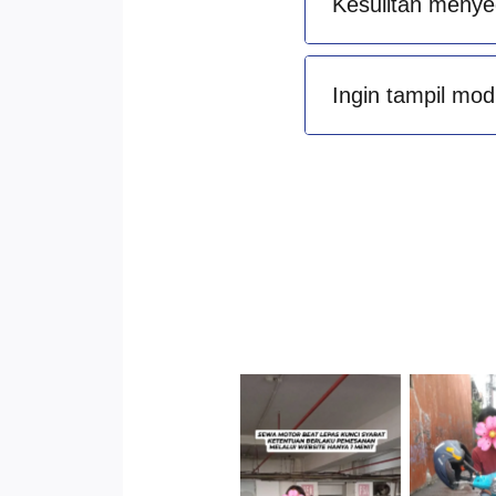
Kesulitan menye
Ingin tampil mod
Cityplaza