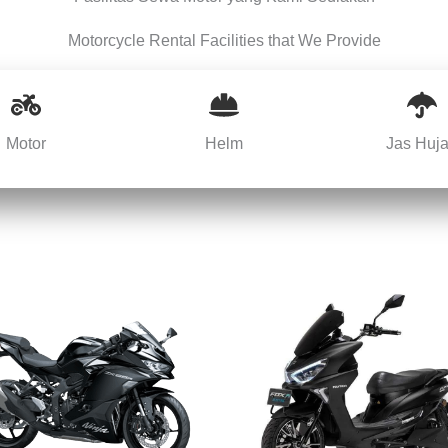
Motorcycle Rental Facilities that We Provide
Motor
Helm
Jas Huj