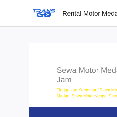
Lewati
ke
Rental Motor Med
konten
Sewa Motor Med
Jam
Tinggalkan Komentar
/
Sewa Mo
Medan
,
Sewa Motor Vespa
,
Sew