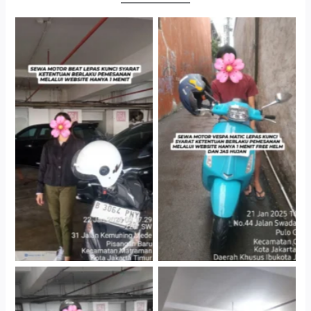
Cityplaza Jatinegara
Antar Jemput Kendaraan
Gedung Parkir P6A