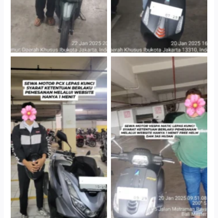
Hotel Kartika Chandra,
Cityplaza Jatinegara
Jakarta Selatan
Gedung Parkir P6A