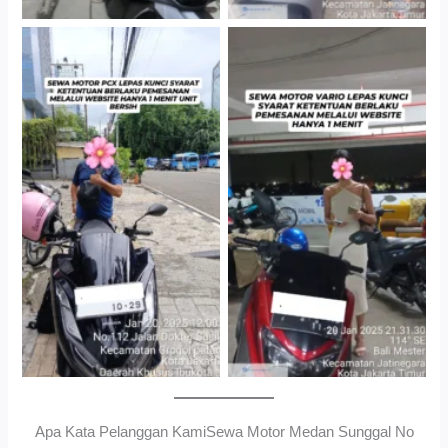
Cityplaza Jatinegara
Gedung Parkir P6ASewa
Antar Jemput Kendaraan
Motor Medan Sunggal No
Ribet, Proses Kilat, Siap
Pakai.
Apa Kata Pelanggan KamiSewa Motor Medan Sunggal No