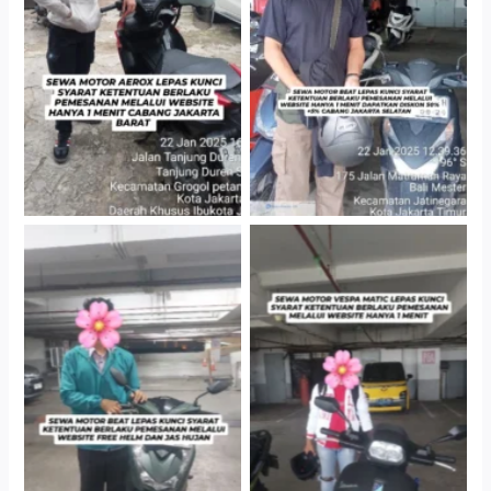
Cityplaza Jatinegara
Cabang Jakarta Barat
Gedung Parkir P6A
Cityplaza Jatinegara
Cityplaza Jatinegara
Gedung Parkir P6A
Gedung Parkir P6A