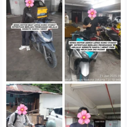
Cityplaza Jatinegara
Cityplaza Jatinegara
Gedung Parkir P6A
Gedung Parkir P6A