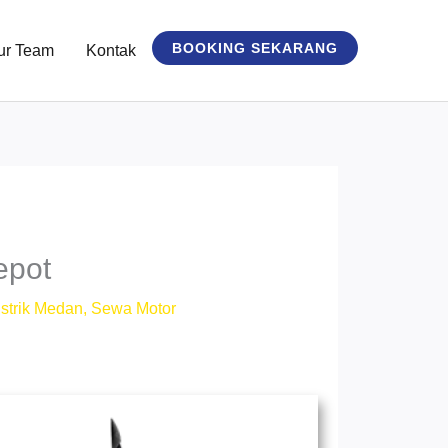
BOOKING SEKARANG
ur Team
Kontak
epot
strik Medan
,
Sewa Motor