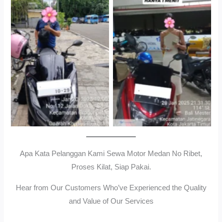
Cityplaza Jatinegara
Gedung Parkir P6ASewa
Antar Jemput Kendaraan
Motor Medan Sunggal No
Ribet, Proses Kilat, Siap
Pakai.
Apa Kata Pelanggan Kami Sewa Motor Medan No Ribet,
Proses Kilat, Siap Pakai.
Hear from Our Customers Who’ve Experienced the Quality
and Value of Our Services