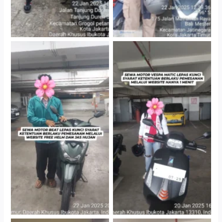
Cityplaza Jatinegara
Cityplaza Jatinegara
Gedung Parkir P6A
Gedung Parkir P6A