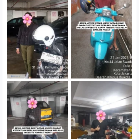
Cityplaza Jatinegara
Antar Jemput Kendaraan
Gedung Parkir P6A
Cityplaza Jatinegara
Cityplaza Jatinegara