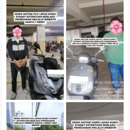
Hotel Kartika Chandra,
Cityplaza Jatinegara
Jakarta Selatan
Gedung Parkir P6A