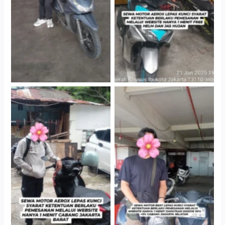
Gedung Parkir P6A
Gedung Parkir P6A
Cityplaza Jatinegara
Cabang Jakarta Barat
Gedung Parkir P6A