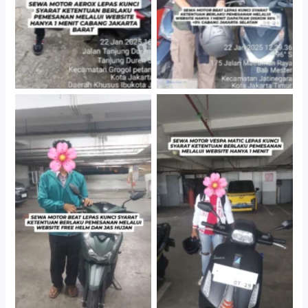
Cityplaza Jatinegara
Cityplaza Jatinegara
Gedung Parkir P6A
Gedung Parkir P6A