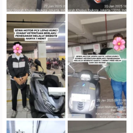
Hotel Kartika Chandra,
Cityplaza Jatinegara
Jakarta Selatan
Gedung Parkir P6A