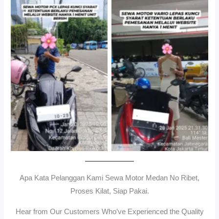
Cityplaza Jatinegara
Gedung Parkir P6ASewa
Antar Jemput Kendaraan
Motor Medan Sunggal No
Ribet, Proses Kilat, Siap
Pakai.
Apa Kata Pelanggan Kami Sewa Motor Medan No Ribet,
Proses Kilat, Siap Pakai.
Hear from Our Customers Who’ve Experienced the Quality