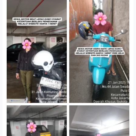
Cityplaza Jatinegara
Antar Jemput Kendaraan
Gedung Parkir P6A