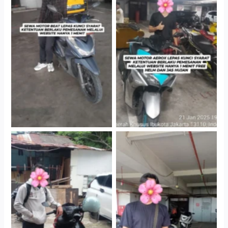
Cityplaza Jatinegara
Cityplaza Jatinegara
Gedung Parkir P6A
Gedung Parkir P6A
Cityplaza Jatinegara
Cabang Jakarta Barat
Gedung Parkir P6A