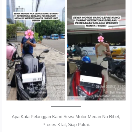
Cityplaza Jatinegara
Gedung Parkir P6ASewa
Antar Jemput Kendaraan
Motor Medan Sunggal No
Ribet, Proses Kilat, Siap
Pakai.
Apa Kata Pelanggan Kami Sewa Motor Medan No Ribet,
Proses Kilat, Siap Pakai.