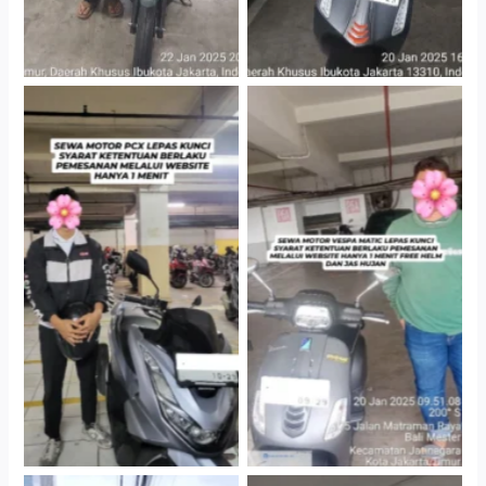
Hotel Kartika Chandra,
Cityplaza Jatinegara
Jakarta Selatan
Gedung Parkir P6A