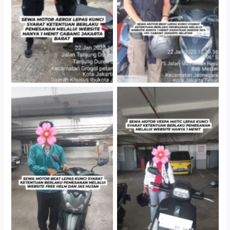
Cityplaza Jatinegara
Cityplaza Jatinegara
Gedung Parkir P6A
Gedung Parkir P6A