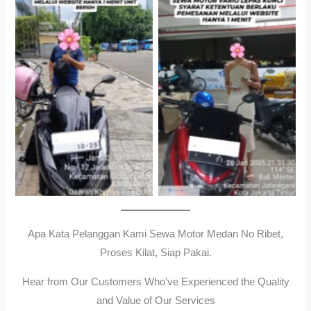
Cityplaza Jatinegara
Gedung Parkir P6ASewa
Antar Jemput Kendaraan
Motor Medan Sunggal No
Ribet, Proses Kilat, Siap
Pakai.
Apa Kata Pelanggan Kami Sewa Motor Medan No Ribet,
Proses Kilat, Siap Pakai.
Hear from Our Customers Who’ve Experienced the Quality
and Value of Our Services