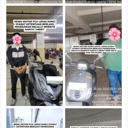
Hotel Kartika Chandra,
Cityplaza Jatinegara
Jakarta Selatan
Gedung Parkir P6A