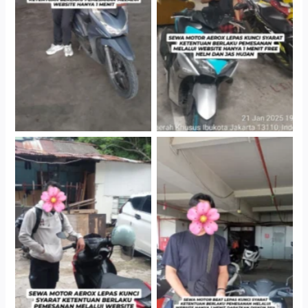
Cityplaza Jatinegara
Cityplaza Jatinegara
Gedung Parkir P6A
Gedung Parkir P6A
Cityplaza Jatinegara
Cabang Jakarta Barat
Gedung Parkir P6A