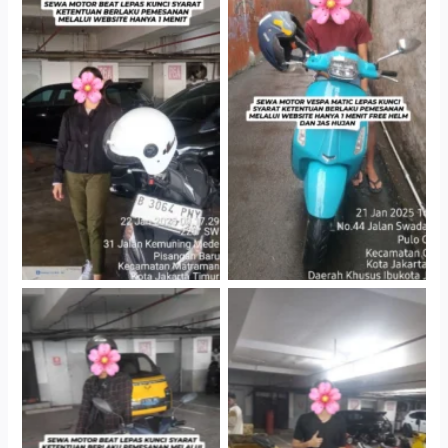
Cityplaza Jatinegara
Antar Jemput Kendaraan
Gedung Parkir P6A