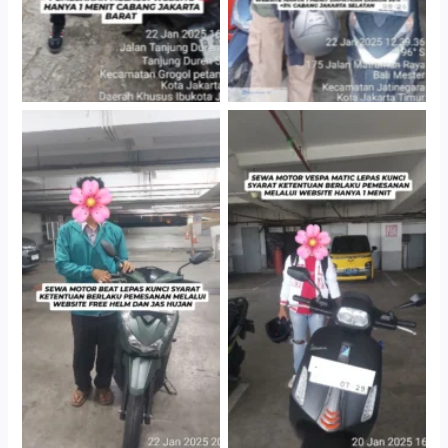
Cityplaza Jatinegara
Cityplaza Jatinegara
Gedung Parkir P6A
Gedung Parkir P6A