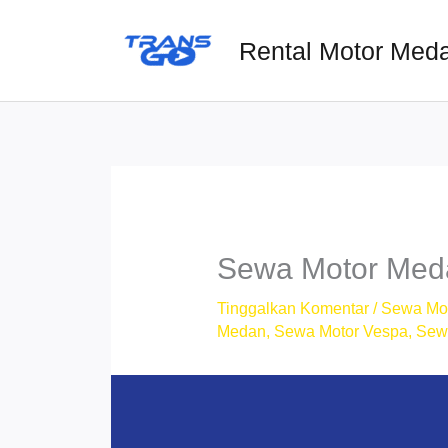
Lewati
ke
Rental Motor Med
konten
Sewa Motor Meda
Tinggalkan Komentar
/
Sewa Mo
Medan
,
Sewa Motor Vespa
,
Sew