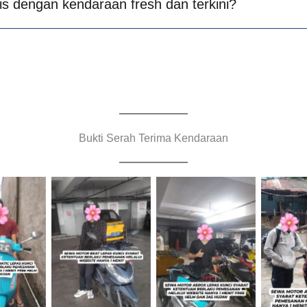
is dengan kendaraan fresh dan terkini?
Bukti Serah Terima Kendaraan
Cityplaza
Cityplaza
Jemput
Jatinegara
Jatinegara
Cabang
raan
Gedung Parkir
Gedung Parkir
B
P6A
P6A