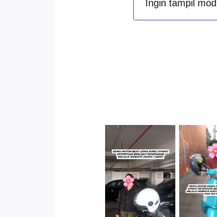
Ingin tampil mod
Cityplaza
Jatinegara
Antar 
Gedung Parkir
Kenda
P6A