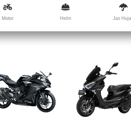
Motor
Helm
Jas Huj