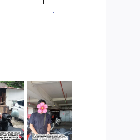
Cityplaza
 Jakarta
Jatinegara
arat
Gedung Parkir
P6A