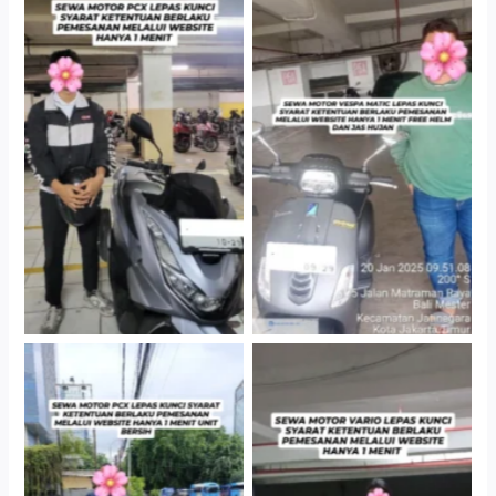
Hotel Kartika Chandra,
Cityplaza Jatinegara
Jakarta Selatan
Gedung Parkir P6A
Cityplaza Jatinegara