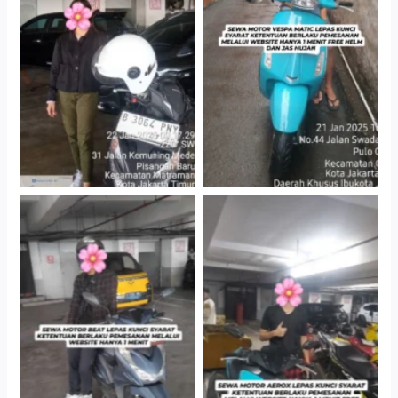
Cityplaza Jatinegara
Antar Jemput Kendaraan
Gedung Parkir P6A
Cityplaza Jatinegara
Cityplaza Jatinegara
Gedung Parkir P6A
Gedung Parkir P6A