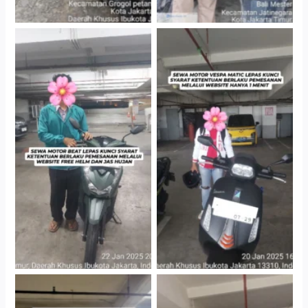
Cityplaza Jatinegara
Cityplaza Jatinegara
Gedung Parkir P6A
Gedung Parkir P6A