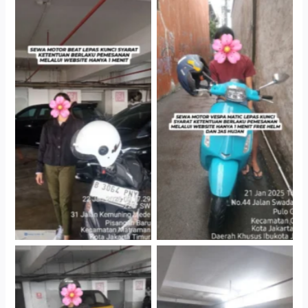
Cityplaza Jatinegara
Antar Jemput Kendaraan
Gedung Parkir P6A