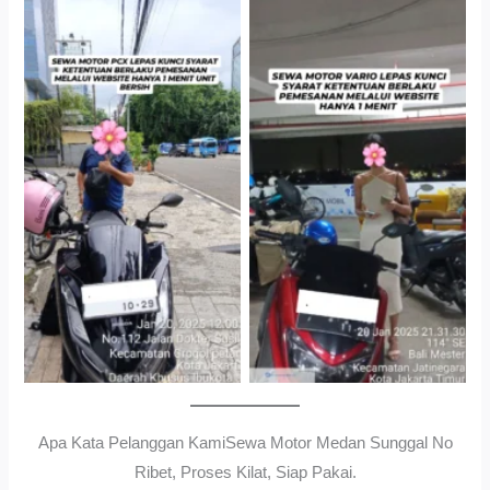
Cityplaza Jatinegara
Gedung Parkir P6ASewa
Antar Jemput Kendaraan
Motor Medan Sunggal No
Ribet, Proses Kilat, Siap
Pakai.
Apa Kata Pelanggan KamiSewa Motor Medan Sunggal No
Ribet, Proses Kilat, Siap Pakai.