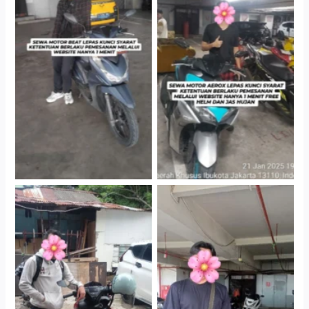
Cityplaza Jatinegara
Cityplaza Jatinegara
Gedung Parkir P6A
Gedung Parkir P6A
Cityplaza Jatinegara
Cabang Jakarta Barat