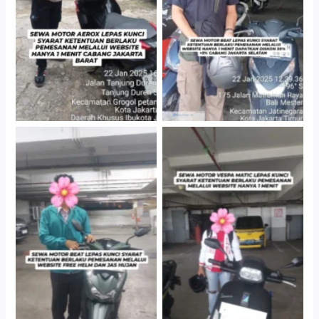
Gedung Parkir P6A
Cityplaza Jatinegara
Cityplaza Jatinegara
Gedung Parkir P6A
Gedung Parkir P6A