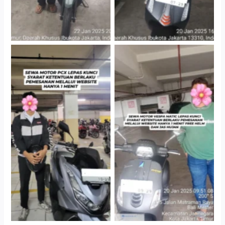
Hotel Kartika Chandra,
Cityplaza Jatinegara
Jakarta Selatan
Gedung Parkir P6A