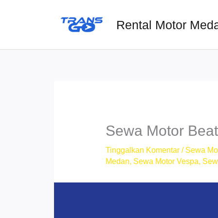
Lewati
ke
Rental Motor Med
konten
Sewa Motor Beat
Tinggalkan Komentar
/
Sewa Mo
Medan
,
Sewa Motor Vespa
,
Sew